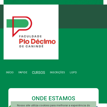
ENTRE EM CONTATO
3346.1892
(79)
CURSOS
INÍCIO
FAPIDE
INSCRIÇÕES
LGPD
ONDE ESTAMOS
Nosso site utiliza cookies para melhorar a experiência do
Rua A, S/N, Lote 01, Quadra F-26A