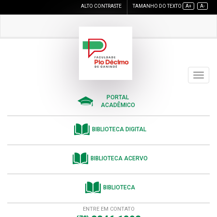
ALTO CONTRASTE
TAMANHO DO TEXTO
A+
A-
Toggle
navigat
PORTAL
ACADÊMICO
BIBLIOTECA DIGITAL
BIBLIOTECA ACERVO
BIBLIOTECA
ENTRE EM CONTATO