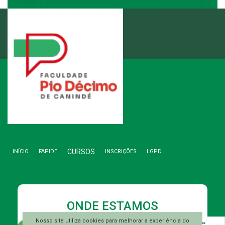
ENTRE EM CONTATO
3346.1892
(79)
CURSOS
INÍCIO
FAPIDE
INSCRIÇÕES
LGPD
ONDE ESTAMOS
Nosso site utiliza cookies para melhorar a experiência do
Rua A, S/N, Lote 01, Quadra F-26A