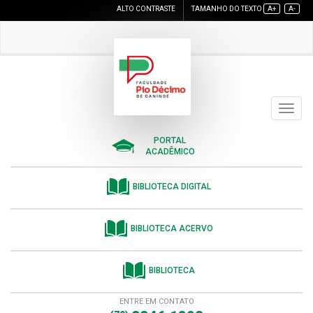
ALTO CONTRASTE
TAMANHO DO TEXTO
A+
A-
Toggle
navigat
PORTAL
ACADÊMICO
BIBLIOTECA DIGITAL
BIBLIOTECA ACERVO
BIBLIOTECA
ENTRE EM CONTATO