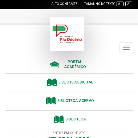
ALTO CONTRASTE
TAMANHO DO TEXTO
A+
A-
Toggle
navigat
PORTAL
ACADÊMICO
BIBLIOTECA DIGITAL
BIBLIOTECA ACERVO
BIBLIOTECA
ENTRE EM CONTATO