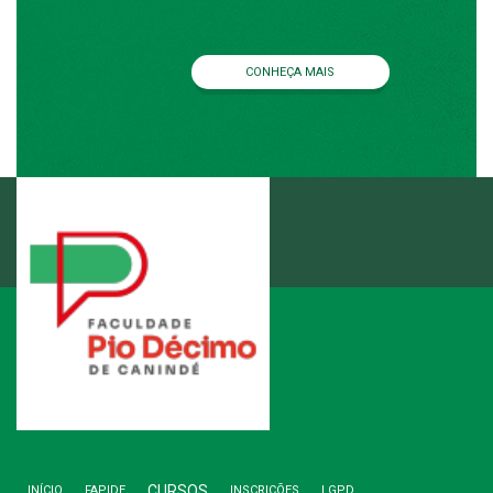
CONHEÇA MAIS
ENTRE EM CONTATO
3346.1892
(79)
CURSOS
INÍCIO
FAPIDE
INSCRIÇÕES
LGPD