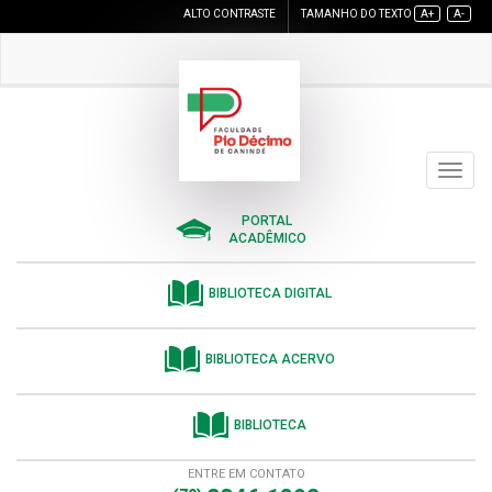
ALTO CONTRASTE
TAMANHO DO TEXTO
A+
A-
Toggle
navigat
PORTAL
ACADÊMICO
BIBLIOTECA DIGITAL
BIBLIOTECA ACERVO
BIBLIOTECA
ENTRE EM CONTATO