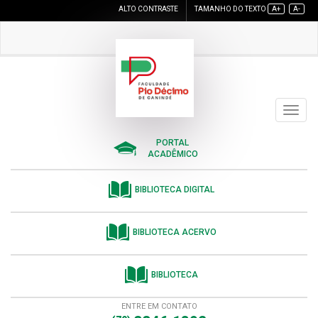
ALTO CONTRASTE
TAMANHO DO TEXTO
A+
A-
Toggle
navigat
PORTAL
ACADÊMICO
BIBLIOTECA DIGITAL
BIBLIOTECA ACERVO
BIBLIOTECA
ENTRE EM CONTATO