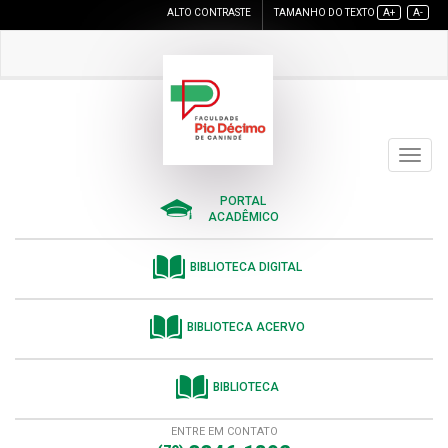
ALTO CONTRASTE
TAMANHO DO TEXTO
A+
A-
Toggle
navigat
PORTAL
ACADÊMICO
BIBLIOTECA DIGITAL
BIBLIOTECA ACERVO
BIBLIOTECA
ENTRE EM CONTATO